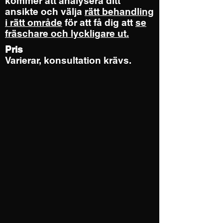
kommer att analysera ditt
ansikte och välja
rätt behandling
i rätt område
för att få dig att
se
fräschare och lyckligare ut.
Pris
Varierar, konsultation krävs.