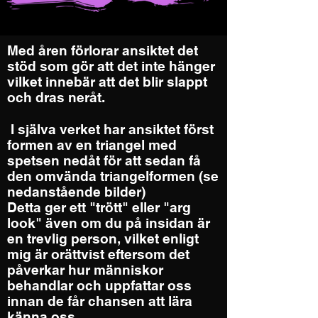
Med åren förlorar ansiktet det
stöd som gör att det inte hänger
vilket innebär att det blir slappt
och dras neråt.
​ I själva verket har ansiktet först
formen av en triangel med
spetsen nedåt för att sedan få
den omvända triangelformen (se
nedanstående bilder)
Detta ger ett "trött" eller "arg
look" även om du på insidan är
en trevlig person, vilket enligt
mig är orättvist eftersom det
påverkar hur människor
behandlar och uppfattar oss
innan de får chansen att lära
känna oss.