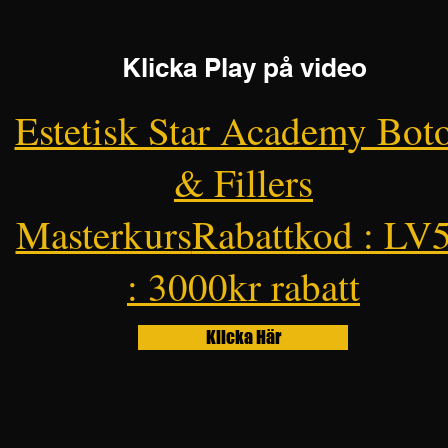
Klicka Play på video
Estetisk Star Academy Bot
& Fillers
Masterkurs
Rabattkod : LV
: 3000kr rabatt
Klicka Här