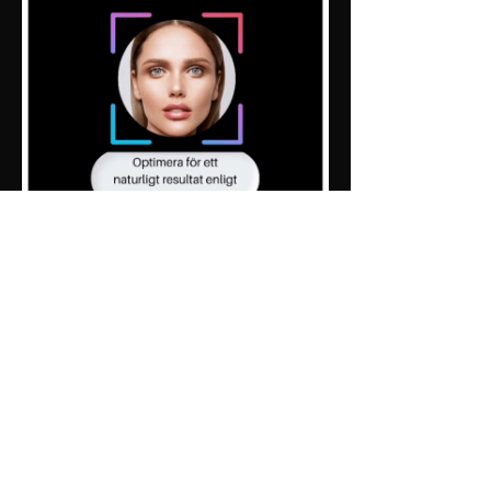
ANALYSERA NU
Boka en kostnadsfri
konsultation och
rekommendationer från Dr.
Norman.
Boka Tid