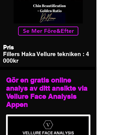
Se Mer Före&Efter
Pris
Fillers Haka Vellure tekniken : 4
000kr
Gör en gratis online
analys av ditt ansikte via
Vellure Face Analysis
Appen