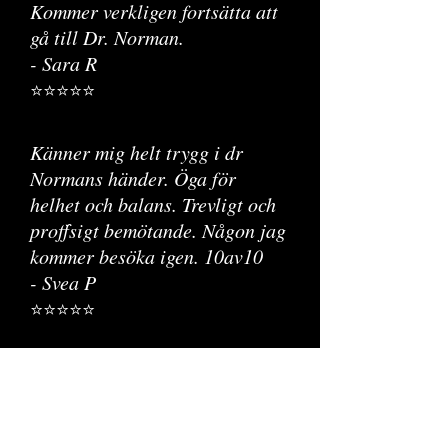
Kommer verkligen fortsätta att
gå till Dr. Norman.
- Sara R
⭐⭐⭐⭐⭐
Känner mig helt trygg i dr
Normans händer. Öga för
helhet och balans. Trevligt och
proffsigt bemötande. Någon jag
kommer besöka igen. 10av10
- Svea P
⭐⭐⭐⭐⭐
Jag var rädd att det skulle se
fejk ut men resultatet var såå
naturligt. Stort tack Dr.