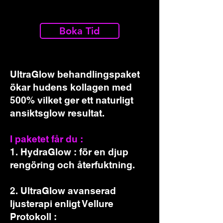
Boka Tid
UltraGlow behandlingspaket
ökar hudens kollagen med
500% vilket ger ett naturligt
ansiktsglow resultat.
I paketet får du :
1. HydraGlow : för en djup
rengöring och återfuktning.
2. UltraGlow avanserad
ljusterapi enligt Vellure
Protokoll :