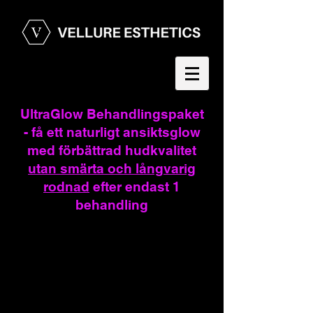
UltraGlow Behandlingspaket
- få ett naturligt ansiktsglow
med förbättrad hudkvalitet
utan smärta och långvarig
rodnad
efter endast 1
behandling